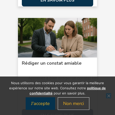
EN SAVOIR PLUS
Rédiger un constat amiable
Apprenez à bien rédiger un constat lors
Nous utilisons des cookies pour vous garantir la meilleure
d’un incident. DESCRIPTION: Vous
expérience sur notre site web. Consultez notre
politique de
conduisez un véhicule...
confidentialité
pour en savoir plus.
J'accepte
Non merci