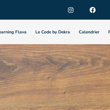
earning Flava
Le Code by Dekra
Calendrier