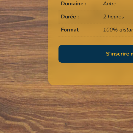
Domaine :
Autre
Durée :
2 heures
Format
100% distan
S'inscrire