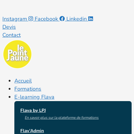
Aller
Instagram
Facebook
Linkedin
au
Devis
contenu
Contact
Accueil
Formations
E-learning Flava
Flava by LPJ
En savoir plus sur la plateforme de formations
Flav’Admin