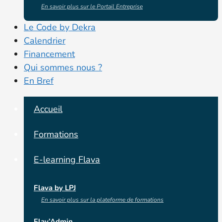
En savoir plus sur le Portail Entreprise
Le Code by Dekra
Calendrier
Financement
Qui sommes nous ?
En Bref
Accueil
Formations
E-learning Flava
Flava by LPJ
En savoir plus sur la plateforme de formations
Flav’Admin