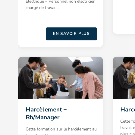
Electrique – Personnel non électricien
chargé de travau…
EN SAVOIR PLUS
Harcèlement –
Harc
Rh/Manager
Cette f
travail 
Cette formation sur le harcèlement au
plus cl