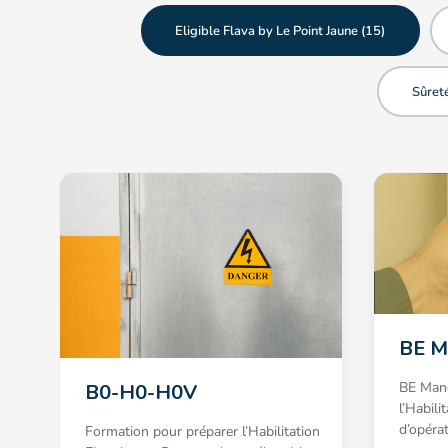
Eligible Flava by Le Point Jaune (
15
)
Sûreté
BE M
BE Mano
B0-H0-H0V
l’Habili
d’opéra
Formation pour préparer l’Habilitation