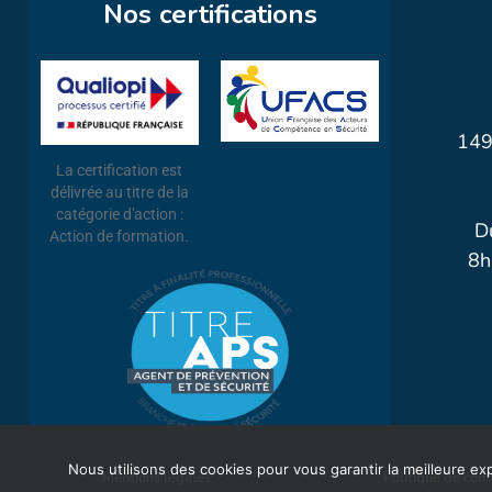
Nos certifications
149
La certification est
délivrée au titre de la
catégorie d'action :
D
Action de formation.
8h
Nous utilisons des cookies pour vous garantir la meilleure e
Mentions légales
Politique de conf