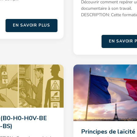
Découvrir comment repérer u
documentaire à son travail.
DESCRIPTION: Cette formati
EN SAVOIR PLUS
EN SAVOIR 
 (B0-H0-H0V-BE
-BS)
Principes de laïcité