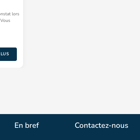
nstat lors
 Vous
PLUS
En bref
Contactez-nous