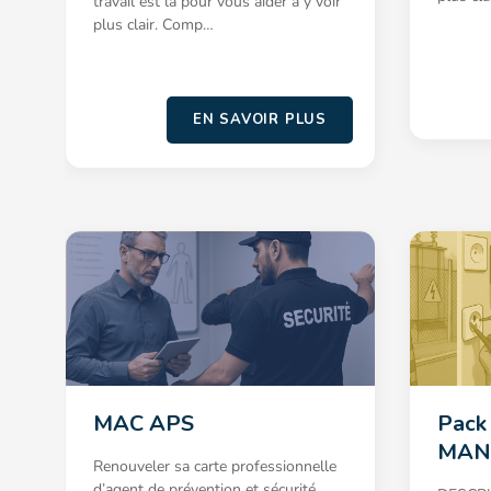
travail est là pour vous aider à y voir
plus clair. Comp…
EN SAVOIR PLUS
MAC APS
Pack
MAN
Renouveler sa carte professionnelle
d’agent de prévention et sécurité.