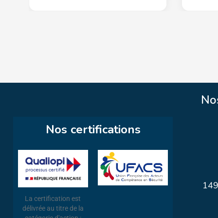
No
Nos certifications
149
La certification est
délivrée au titre de la
catégorie d'action :