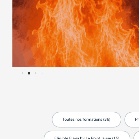
Toutes nos formations (
36
)
Pr
Eligible Flava by Le Point Jaune (
15
)