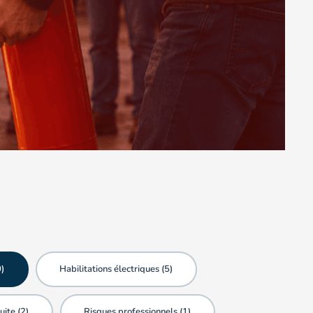
0
)
Habilitations électriques (
5
)
uite (
2
)
Risques professionnels (
1
)