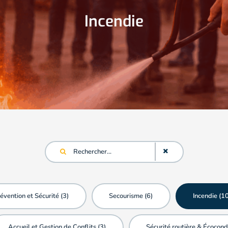
Habilitations Electriques
Autres Formations
Secourisme
Prévention et Sécurité
Incendie
évention et Sécurité (
3
)
Secourisme (
6
)
Incendie (
1
Accueil et Gestion de Conflits (
3
)
Sécurité routière & Écocond