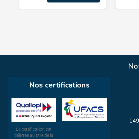
No
Nos certifications
149
La certification est
délivrée au titre de la