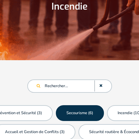
Habilitations Electriques
Autres Formations
Secourisme
Prévention et Sécurité
Incendie
évention et Sécurité (
3
)
Secourisme (
6
)
Incendie (
1
Accueil et Gestion de Conflits (
3
)
Sécurité routière & Écocond