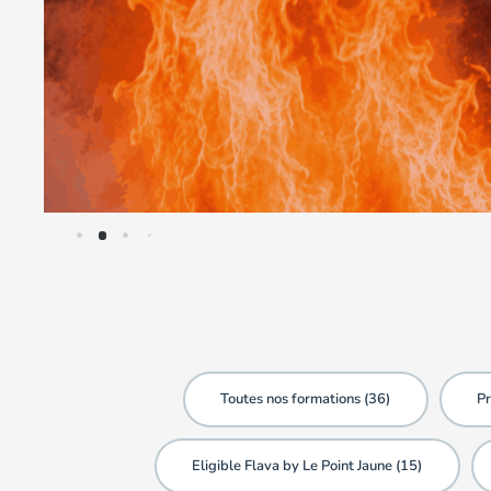
Toutes nos formations (
36
)
Pr
Eligible Flava by Le Point Jaune (
15
)