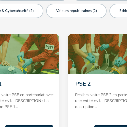
 & Cybersécurité (
2
)
Valeurs républicaines (
2
)
Éthi
1
PSE 2
z votre PSE en partenariat avec
Réalisez votre PSE 2 en parte
ité civile. DESCRIPTION : La
une entité civile. DESCRIPTION
ion PSE 1…
description…