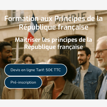
Formation aux Principes de la
République française
Maîtriser les principes de la
République
française
Devis en ligne
Tarif: 50€ TTC
Pré-inscription