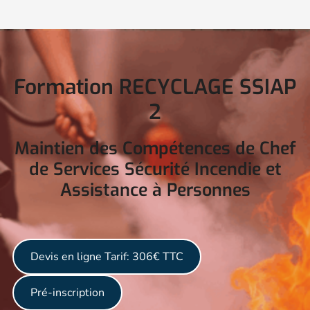
Formation RECYCLAGE SSIAP
2
Maintien des Compétences de Chef
de Services Sécurité Incendie et
Assistance à Personnes
Devis en ligne
Tarif: 306€ TTC
Pré-inscription