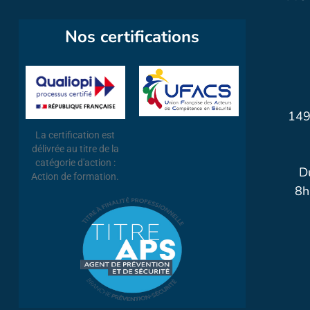
Nos certifications
149
La certification est
délivrée au titre de la
catégorie d'action :
D
Action de formation.
8h