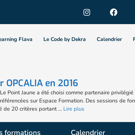
earning Flava
Le Code by Dekra
Calendrier
ar OPCALIA en 2016
Point Jaune a été choisi comme partenaire privilégié d
re référencées sur Espace Formation. Des sessions de f
é de 20 critères portant …
Lire plus
s formations
Calendrier