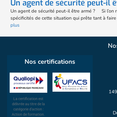
Un agent de sécurité peut-il 
Un agent de sécurité peut-il être armé ? Si l’on 
spécificités de cette situation qui prête tant à fa
plus
No
Nos certifications
149
La certification est
délivrée au titre de la
catégorie d'action :
D
Action de formation.