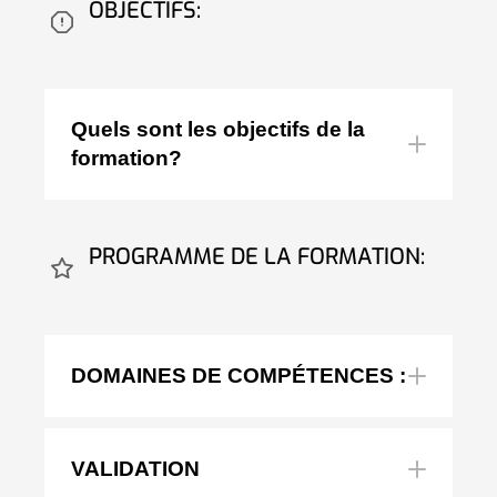
OBJECTIFS:
Quels sont les objectifs de la
formation?
dangers du
courant électrique
PROGRAMME DE LA FORMATION:
électricité
ordre non
DOMAINES DE COMPÉTENCES :
électrique
sécurité
VALIDATION