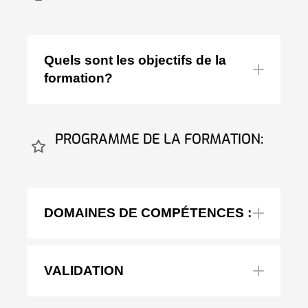
Quels sont les objectifs de la
formation?
instructions de
PROGRAMME DE LA FORMATION:
sécurité électrique
DOMAINES DE COMPÉTENCES :
habilitation BE Manœuvre
VALIDATION
habilitation BS