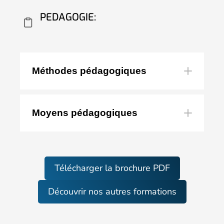
dangers du
PEDAGOGIE:
courant électrique
électricité
Méthodes pédagogiques
ordre non
électrique
Moyens pédagogiques
sécurité
H0V-B0
Télécharger la brochure PDF
Découvrir nos autres formations
Effectuer des opérations d'ordre non
électrique concourant à l'exploitation, la