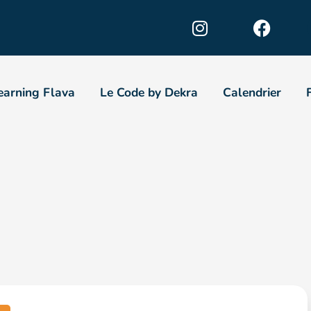
earning Flava
Le Code by Dekra
Calendrier