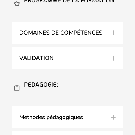
PROGRAMME DE LA FORMATION:
DOMAINES DE COMPÉTENCES
VALIDATION
Comprendre les principes de base des
rayons X et leur application dans
l'inspection par radioscopie.
PEDAGOGIE:
Connaître les propriétés physiques des
rayons X.
Méthodes pédagogiques
Identifier les secteurs d'activités utilisant