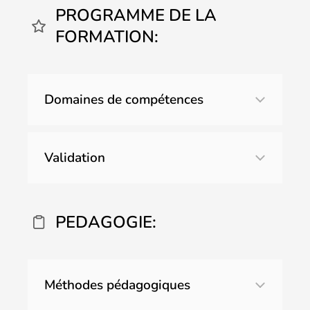
PROGRAMME DE LA
FORMATION:
Domaines de compétences
Validation
Qu’est-ce que le harcèlement ?
Identifier les caractéristiques du
PEDAGOGIE:
harcèlement.
Reconnaître une situation de harcèlement.
SENSIBILISATION AUX CONSÉQUENCES
Méthodes pédagogiques
DU HARCÈLEMENT ET RÉACTION :