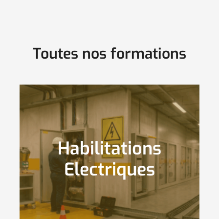
Toutes nos formations
Habilitations
Autres Formations
Secourisme
Prévention et Sécurité
Incendie
Electriques