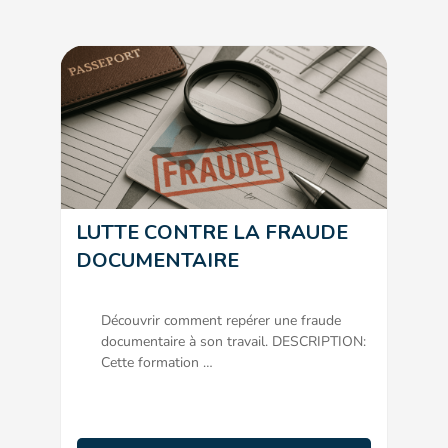
Habilitations électriques (
5
)
Eligible Flava by Le Point Jaune (
15
)
Accueil et Gestion de Conflits (
3
)
Sécurité routière & Écoconduite (
2
)
LUTTE CONTRE LA FRAUDE
DOCUMENTAIRE
Risques professionnels (
1
)
Découvrir comment repérer une fraude
Sûreté & Cybersécurité (
2
)
documentaire à son travail. DESCRIPTION:
Cette formation …
Valeurs républicaines (
2
)
Éthique (
2
)